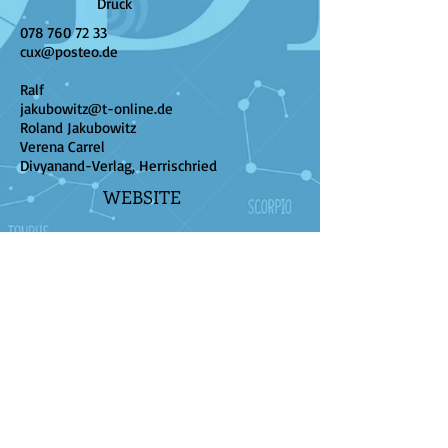
Druck
078 760 72 33
cux@posteo.de
Ralf
jakubowitz@t-online.de
Roland Jakubowitz
Verena Carrel
Divyanand-Verlag, Herrischried
WEBSITE
Verantwortlich
Kontakt
folgt
via Kontaktformular
Kontakt